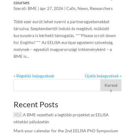
courses
Szerző:
BME
|
ápr 27, 2026
|
Calls
,
News
,
Researchers
Több ezer eurót lehet nyerni a partneregyetemekkel
társulva. Szeptembertől induló és meglévő, működő
kurzusokra is kérhető támogatás. ***Please scroll down
for Englihs!*** Az EELISA európai egyetemi szövetség,
melynek – egyedüli magyarországi intézményként – a
BME is...
« Régebbi bejegyzések
Újabb bejegyzések »
Keresé
s
Recent Posts
🇭🇺 A BME vezetheti a legtöbb projektet az EELISA
oktatási pályázatán
Mark your calendar for the 2nd EELISA PhD Symposium