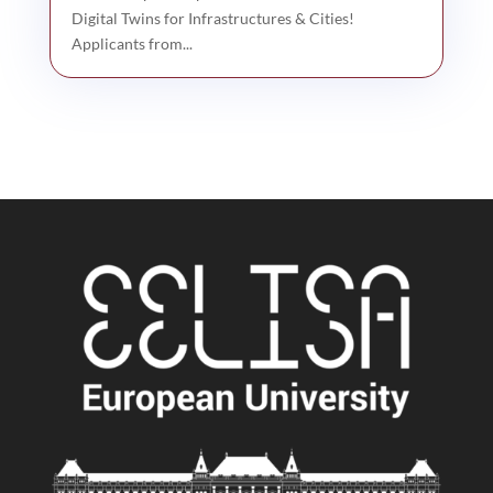
Digital Twins for Infrastructures & Cities!
Applicants from...