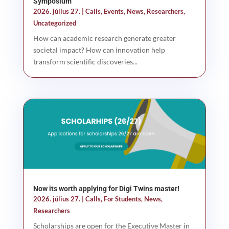
Symposium
2026. július 27.
|
Calls
,
Events
,
News
,
Researchers
,
Uncategorized
How can academic research generate greater
societal impact? How can innovation help
transform scientific discoveries...
Now its worth applying for Digi Twins master!
2026. július 27.
|
Calls
,
For Students
,
News
,
Researchers
Scholarships are open for the Executive Master in