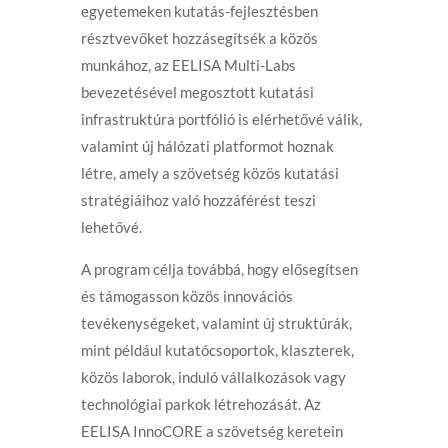
egyetemeken kutatás-fejlesztésben
résztvevőket hozzásegítsék a közös
munkához, az EELISA Multi-Labs
bevezetésével megosztott kutatási
infrastruktúra portfólió is elérhetővé válik,
valamint új hálózati platformot hoznak
létre, amely a szövetség közös kutatási
stratégiáihoz való hozzáférést teszi
lehetővé.
A program célja továbbá, hogy elősegítsen
és támogasson közös innovációs
tevékenységeket, valamint új struktúrák,
mint például kutatócsoportok, klaszterek,
közös laborok, induló vállalkozások vagy
technológiai parkok létrehozását. Az
EELISA InnoCORE a szövetség keretein