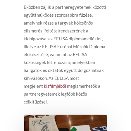
Eközben zajlik a partneregyetemek közötti
együttműködés szorosabbra fűzése,
amelynek része a tárgyak kölcsönös
elismerési feltételrendszerének a
kidolgozása, az EELISA diplomamelléklet,
illetve az EELISA Európai Mérnök Diploma
előkészítése, valamint az EELISA
közösségek létrehozása, amelyekben
hallgatók és oktatók együtt dolgozhatnak
kihívásokon. Az EELISA most
megjelent
kisfilmjéből
megismerhetők a
partneregyetemek legfőbb közös
célkitűzései.